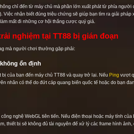
 không chỉ đến từ máy chủ mà phần lớn xuất phát từ phía người
. Việc nhận biết đúng triệu chứng sẽ giúp bạn tìm ra giải pháp 
làm mất đi những cơ hội thắng cược quý giá.
ải nghiệm tại TT88 bị gián đoạn
lag mà người chơi thường gặp phải:
 không ổn định
thiết bị của bạn đến máy chủ TT88 và quay trở lại. Nếu
Ping
vượt 
yên nhân có thể do đứt cáp quang biển quốc tế hoặc do bạn đa
 công nghệ WebGL tiên tiến. Nếu điện thoại hoặc máy tính của
 thiết bị sẽ không đủ tài nguyên để xử lý các frame hình ảnh,