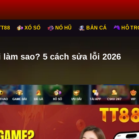
TT88
XỔ SỐ
NỔ HŨ
BẮN CÁ
HỖ TR
i làm sao? 5 cách sửa lỗi 2026