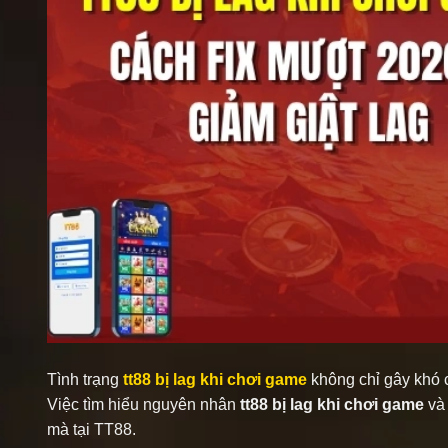
Tình trạng
tt88 bị lag khi chơi game
không chỉ gây khó 
Việc tìm hiểu nguyên nhân
tt88 bị lag khi chơi game
và 
mà tại TT88.