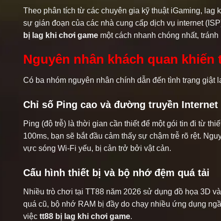
Theo phân tích từ các chuyên gia kỹ thuật iGaming, lag
sự gián đoạn của các nhà cung cấp dịch vụ internet (ISP)
bị lag khi chơi game
một cách nhanh chóng nhất, tránh 
Nguyên nhân khách quan khiến tr
Có ba nhóm nguyên nhân chính dẫn đến tình trạng giật 
Chỉ số Ping cao và đường truyền Internet
Ping (độ trễ) là thời gian cần thiết để một gói tin đi từ 
100ms, bạn sẽ bắt đầu cảm thấy sự chậm trễ rõ rệt. Ngu
vực sóng Wi-Fi yếu, bị cản trở bởi vật cản.
Cấu hình thiết bị và bộ nhớ đệm quá tải
Nhiều trò chơi tại TT88 năm 2026 sử dụng đồ họa 3D và
quá cũ, bộ nhớ RAM bị đầy do chạy nhiều ứng dụng ngầm,
việc
tt88 bị lag khi chơi game
.