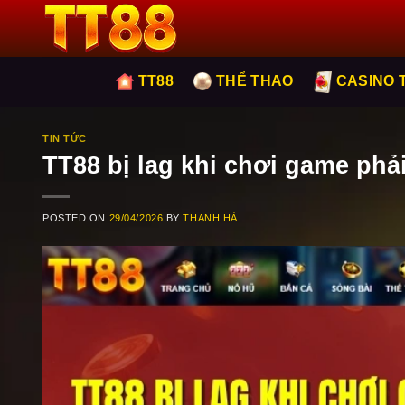
Skip
to
content
TT88
THỂ THAO
CASINO 
TIN TỨC
TT88 bị lag khi chơi game phả
POSTED ON
29/04/2026
BY
THANH HÀ