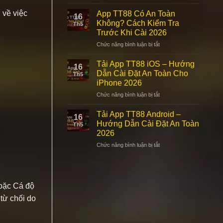
TT88
Nguyên
Đăng
Nhân
 về việc
App TT88 Có An Toàn
16
Nhập
Và
Không? Cách Kiểm Tra
Th5
Không
Cách
Trước Khi Cài 2026
Được
Xử
Chức năng bình luận bị tắt
ở
–
Lý
App
Nguyên
An
TT88
Nhân
Toàn
Tải App TT88 iOS – Hướng
16
Có
Và
Dẫn Cài Đặt An Toàn Cho
Th5
An
Cách
iPhone 2026
Toàn
Xử
Chức năng bình luận bị tắt
ở
Không?
Lý
Tải
Cách
An
App
Kiểm
Toàn
Tải App TT88 Android –
16
TT88
Tra
Hướng Dẫn Cài Đặt An Toàn
Th5
iOS
Trước
2026
–
Khi
Chức năng bình luận bị tắt
ở
Hướng
Cài
Tải
Dẫn
2026
App
Cài
TT88
Đặt
Android
An
hoặc Cá độ
–
Toàn
Hướng
Cho
từ chối do
Dẫn
iPhone
Cài
2026
Đặt