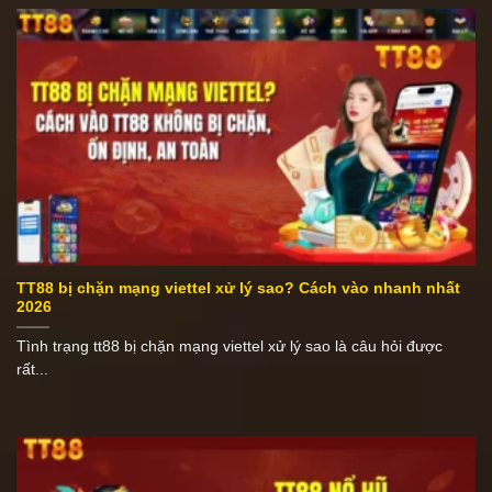
TT88 bị chặn mạng viettel xử lý sao? Cách vào nhanh nhất
2026
Tình trạng tt88 bị chặn mạng viettel xử lý sao là câu hỏi được
rất...