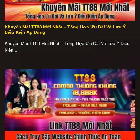
Khuyến Mãi TT88 Mới Nhất – Tổng Hợp Ưu Đãi Và Lưu Ý
Điều Kiện Áp Dụng
Khuyến Mãi TT88 Mới Nhất – Tổng Hợp Ưu Đãi Và Lưu Ý Điều
Kiện...