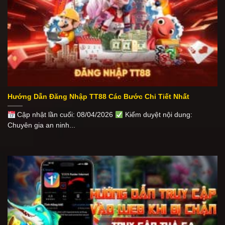
Hướng Dẫn Đăng Nhập TT88 Các Bước Chi Tiết Nhất
Cập nhật lần cuối: 08/04/2026
Kiểm duyệt nội dung:
Chuyên gia an ninh...