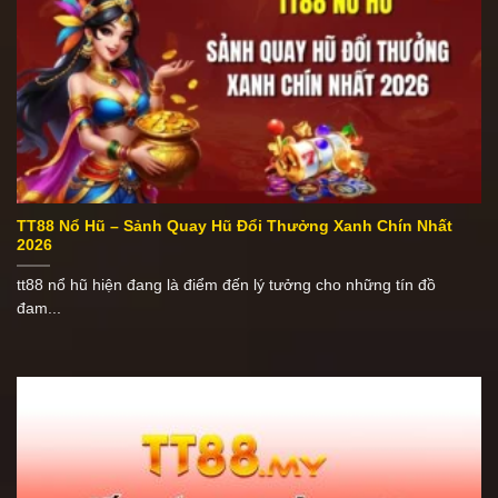
TT88 Nổ Hũ – Sảnh Quay Hũ Đổi Thưởng Xanh Chín Nhất
2026
tt88 nổ hũ hiện đang là điểm đến lý tưởng cho những tín đồ
đam...