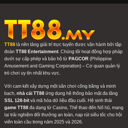
Hướng
Toàn
Dẫn
Cho
Cài
iPhone
Đặt
2026
An
Toàn
2026
TT88
là nền tảng giải trí trực tuyến được vận hành bởi tập
đoàn
TT88 Entertainment
. Chúng tôi hoạt động hợp pháp
dưới sự cấp phép và bảo hộ từ
PAGCOR
(Philippine
Amusement and Gaming Corporation) – Cơ quan quản lý
trò chơi uy tín nhất khu vực.
Với cam kết xây dựng một sân chơi công bằng và minh
bạch,
nhà cái TT88
ứng dụng hệ thống bảo mật đa tầng
SSL 128-bit
và mã hóa dữ liệu đầu cuối. Hệ sinh thái
game TT88
đa dạng từ Casino, Thể thao đến Nổ hũ, mang
lại trải nghiệm đổi thưởng an toàn, nạp rút siêu tốc cho hội
viên toàn cầu trong năm 2025 và 2026.