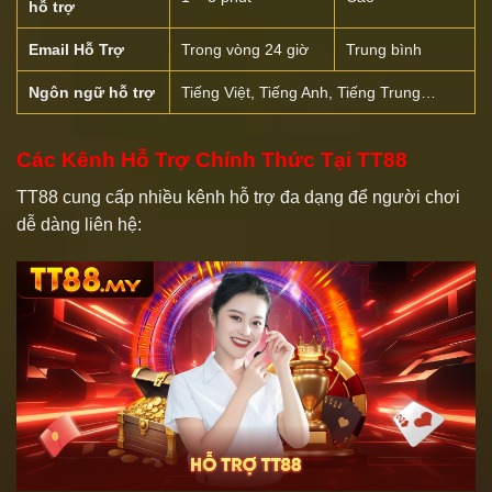
hỗ trợ
Email Hỗ Trợ
Trong vòng 24 giờ
Trung bình
Ngôn ngữ hỗ trợ
Tiếng Việt, Tiếng Anh, Tiếng Trung…
Các Kênh Hỗ Trợ Chính Thức Tại TT88
TT88 cung cấp nhiều kênh hỗ trợ đa dạng để người chơi
dễ dàng liên hệ: