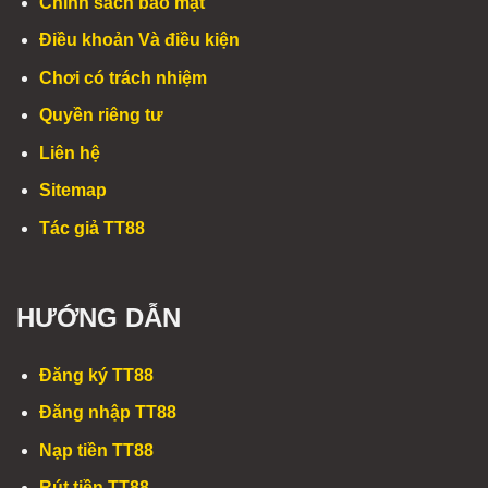
Chính sách bảo mật
Điều khoản Và điều kiện
Chơi có trách nhiệm
Quyền riêng tư
Liên hệ
Sitemap
Tác giả TT88
HƯỚNG DẪN
Đăng ký TT88
Đăng nhập TT88
Nạp tiền TT88
Rút tiền TT88