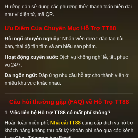
Hướng dẫn sử dụng các phương thức thanh toán hiện đại
như ví điện tử, mã QR.
Ưu Điểm Của Chuyên Mục Hỗ Trợ TT88
Đội ngũ chuyên nghiệp:
Nhân viên được đào tạo bài
bản, thái độ tận tâm và am hiểu sản phẩm.
Hoạt động xuyên suốt:
Dịch vụ không nghỉ lễ, tết, phục
vụ 24/7.
Đa ngôn ngữ:
Đáp ứng nhu cầu hỗ trợ cho thành viên ở
nhiều khu vực khác nhau.
Câu hỏi thường gặp (FAQ) về Hỗ Trợ TT88
1. Việc liên hệ Hỗ trợ TT88 có mất phí không?
Hoàn toàn miễn phí.
Nhà cái TT88
cung cấp dịch vụ hỗ trợ
khách hàng không thu bất kỳ khoản phí nào qua các kênh