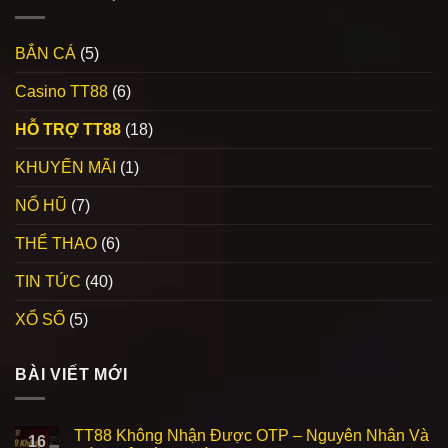
BẮN CÁ
(5)
Casino TT88
(6)
HỖ TRỢ TT88
(18)
KHUYẾN MÃI
(1)
NỔ HŨ
(7)
THỂ THAO
(6)
TIN TỨC
(40)
XỔ SỐ
(5)
BÀI VIẾT MỚI
TT88 Không Nhận Được OTP – Nguyên Nhân Và
16