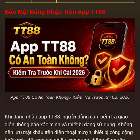
Bảo Mật Đăng Nhập Trên App TT88
App TT88 Có An Toàn Không? Kiểm Tra Trước Khi Cài 2026
Khi đăng nhập app TT88, người dùng cần kiểm tra giao
diện, thông báo xác minh và thiết bị đang sử dụng. Không
nên lưu mật khẩu trên điện thoại mượn, thiết bị công cộng