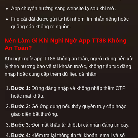
App chuyển hướng sang website lạ sau khi mở.
File cài đặt được gửi từ hội nhóm, tin nhắn riêng hoặc
quảng cáo không rõ nguồn.
Nên Làm Gì Khi Nghi Ngờ App TT88 Không
An Toàn?
Khi nghi ngờ app TT88 không an toàn, người dùng nên xử
lý theo hướng bảo vệ tài khoản trước, không tiếp tục đăng
nhập hoặc cung cấp thêm dữ liệu cá nhân.
Bước 1:
Dừng đăng nhập và không nhập thêm OTP
hoặc mật khẩu.
Bước 2:
Gỡ ứng dụng nếu thấy quyền truy cập hoặc
giao diện bất thường.
Bước 3:
Đổi mật khẩu từ thiết bị cá nhân đáng tin cậy.
Bước 4:
Kiểm tra lại thông tin tài khoản, email và số