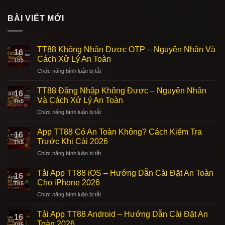
BÀI VIẾT MỚI
TT88 Không Nhận Được OTP – Nguyên Nhân Và
16
Cách Xử Lý An Toàn
Th5
Chức năng bình luận bị tắt
ở
TT88
Không
TT88 Đăng Nhập Không Được – Nguyên Nhân
16
Nhận
Và Cách Xử Lý An Toàn
Th5
Được
Chức năng bình luận bị tắt
ở
OTP
TT88
–
Đăng
App TT88 Có An Toàn Không? Cách Kiểm Tra
Nguyên
16
Nhập
Nhân
Trước Khi Cài 2026
Th5
Không
Và
Chức năng bình luận bị tắt
ở
Được
Cách
App
–
Xử
TT88
Tải App TT88 iOS – Hướng Dẫn Cài Đặt An Toàn
Nguyên
Lý
16
Có
Nhân
Cho iPhone 2026
An
Th5
An
Và
Toàn
Chức năng bình luận bị tắt
ở
Toàn
Cách
Tải
Không?
Xử
App
Tải App TT88 Android – Hướng Dẫn Cài Đặt An
Cách
Lý
16
TT88
Kiểm
Toàn 2026
An
Th5