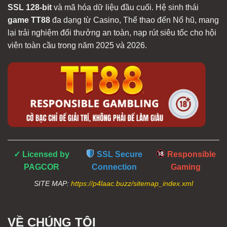
SSL 128-bit
và mã hóa dữ liệu đầu cuối. Hệ sinh thái
game TT88
đa dạng từ Casino, Thể thao đến Nổ hũ, mang
lại trải nghiệm đổi thưởng an toàn, nạp rút siêu tốc cho hội
viên toàn cầu trong năm 2025 và 2026.
✓ Licensed by
SSL Secure
Responsible
PAGCOR
Connection
Gaming
SITE MAP:
https://p4laac.buzz/sitemap_index.xml
VỀ CHÚNG TÔI