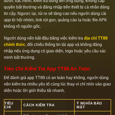
được xác minh, kiểm tra đúng tên ứng dụng, không cấp
quyền bất thường và đăng nhập trên thiết bị cá nhân đáng
tin cậy. Ngược lại, rủi ro sẽ tăng cao nếu người dùng cài
app từ hội nhóm, link rút gọn, quảng cáo lạ hoặc file APK
không rõ nguồn gốc.
Người dùng nên bắt đầu bằng việc kiểm tra
địa chỉ TT88
chính thức
, đối chiếu thông tin tải app và không đăng
nhập nếu ứng dụng có giao diện, logo hoặc yêu cầu xác
minh bất thường.
Tiêu Chí Kiểm Tra App TT88 An Toàn
Để đánh giá app TT88 có an toàn hay không, người dùng
nên kiểm tra nhiều yếu tố cùng lúc thay vì chỉ nhìn vào giao
diện hoặc lời giới thiệu tải nhanh.
TIÊU
Ý NGHĨA BẢO
CÁCH KIỂM TRA
CHÍ
MẬT