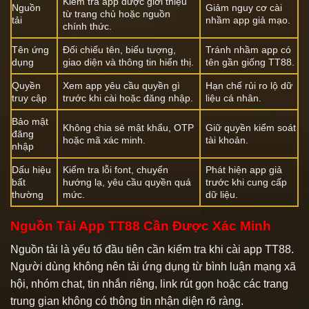
Kiểm tra app được giới thiệu
Nguồn
Giảm nguy cơ cài
từ trang chủ hoặc nguồn
tải
nhầm app giả mạo.
chính thức.
Tên ứng
Đối chiếu tên, biểu tượng,
Tránh nhầm app có
dụng
giao diện và thông tin hiển thị.
tên gần giống TT88.
Quyền
Xem app yêu cầu quyền gì
Hạn chế rủi ro lộ dữ
truy cập
trước khi cài hoặc đăng nhập.
liệu cá nhân.
Bảo mật
Không chia sẻ mật khẩu, OTP
Giữ quyền kiểm soát
đăng
hoặc mã xác minh.
tài khoản.
nhập
Dấu hiệu
Kiểm tra lỗi font, chuyển
Phát hiện app giả
bất
hướng lạ, yêu cầu quyền quá
trước khi cung cấp
thường
mức.
dữ liệu.
Nguồn Tải App TT88 Cần Được Xác Minh
Nguồn tải là yếu tố đầu tiên cần kiểm tra khi cài app TT88.
Người dùng không nên tải ứng dụng từ bình luận mạng xã
hội, nhóm chat, tin nhắn riêng, link rút gọn hoặc các trang
trung gian không có thông tin nhận diện rõ ràng.