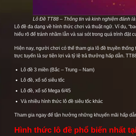
Lô Đề TT88 – Thông tin và kinh nghiệm đánh là
Lô đề đa dạng về hình thức chơi và thuật ngữ. Ví dụ, “ba
hiểu rõ để tránh nhầm lẫn và sai sót trong quá trình đặt 
Hiện nay, người chơi có thể tham gia lô đề truyền thống t
trực tuyến là sự tiện lợi và tỷ lệ trả thưởng hấp dẫn. TT8
Lô đề 3 miền (Bắc – Trung – Nam)
Lô đề, xổ số siêu tốc
Lô đề, xổ số Mega 6/45
Và nhiều hình thức lô đề siêu tốc khác
Tham gia ngay để tận hưởng những khuyến mãi hấp dẫn v
Hình thức lô đề phổ biến nhất tại