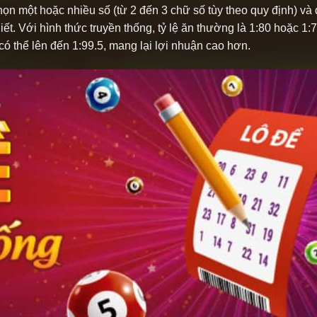
ọn một hoặc nhiều số (từ 2 đến 3 chữ số tùy theo quy định) và
ết. Với hình thức truyền thống, tỷ lệ ăn thường là 1:80 hoặc 1:
ày có thể lên đến 1:99.5, mang lại lợi nhuận cao hơn.