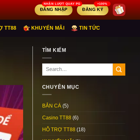
ĐĂNG NHẬP
ĐĂNG KÝ
Ợ TT88
KHUYẾN MÃI
TIN TỨC
TÌM KIẾM
CHUYÊN MỤC
BẮN CÁ
(5)
Casino TT88
(6)
HỖ TRỢ TT88
(18)