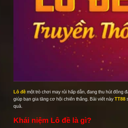
Lô đề
một trò chơi may rủi hấp dẫn, đang thu hút đông đ
giúp bạn gia tăng cơ hội chiến thắng. Bài viết này
TT88
s
quả.
Khái niệm Lô đề là gì?