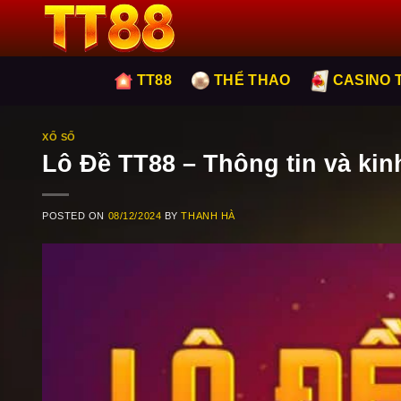
Skip
to
content
TT88
THỂ THAO
CASINO 
XỔ SỐ
Lô Đề TT88 – Thông tin và kin
POSTED ON
08/12/2024
BY
THANH HÀ