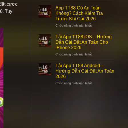
TT88
Nguyên
 đặt cược
Đăng
Nhân
App TT88 Có An Toàn
16
70. Tuy
Nhập
Và
Không? Cách Kiểm Tra
Th5
Không
Cách
Trước Khi Cài 2026
Được
Xử
Chức năng bình luận bị tắt
ở
–
Lý
App
Nguyên
An
TT88
Nhân
Toàn
Tải App TT88 iOS – Hướng
16
Có
Và
Dẫn Cài Đặt An Toàn Cho
Th5
An
Cách
iPhone 2026
Toàn
Xử
Chức năng bình luận bị tắt
ở
Không?
Lý
Tải
Cách
An
App
Kiểm
Toàn
Tải App TT88 Android –
16
TT88
Tra
Hướng Dẫn Cài Đặt An Toàn
Th5
iOS
Trước
2026
–
Khi
Chức năng bình luận bị tắt
ở
Hướng
Cài
Tải
Dẫn
2026
App
Cài
TT88
Đặt
Android
An
–
Toàn
Hướng
Cho
Dẫn
iPhone
Cài
2026
Đặt