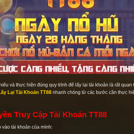
 hiểu và thực hiện đúng quy trình để lấy lại tài khoản là rất quan 
ấy Lại Tài Khoản TT88
nhanh chóng từ các bước cần thực hi
ền Truy Cập Tài Khoản TT88
 vào tài khoản của mình: