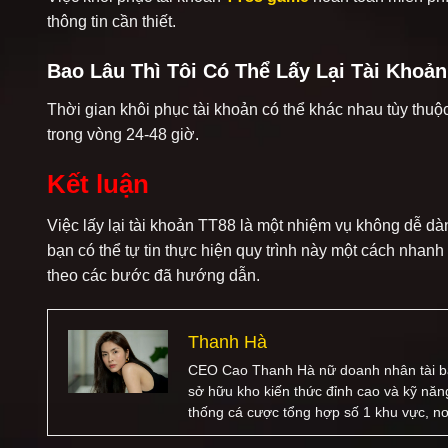
thông tin cần thiết.
Bao Lâu Thì Tôi Có Thể Lấy Lại Tài Khoả
Thời gian khôi phục tài khoản có thể khác nhau tùy thuộ
trong vòng 24-48 giờ.
Kết luận
Việc lấy lại tài khoản TT88 là một nhiệm vụ không dễ dàn
bạn có thể tự tin thực hiện quy trình này một cách nhanh
theo các bước đã hướng dẫn.
Thanh Hà
CEO Cao Thanh Hà nữ doanh nhân tài ba, 
sở hữu kho kiến thức đỉnh cao và kỹ năn
thống cá cược tổng hợp số 1 khu vực, nơi 