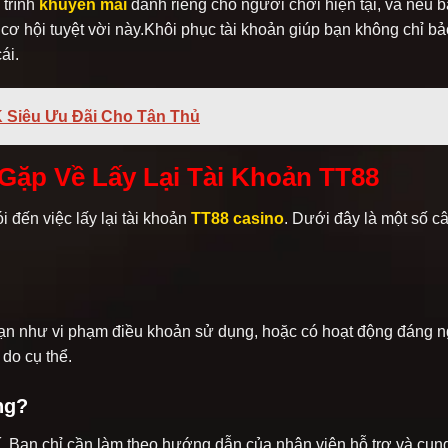
 trình
khuyến mãi
dành riêng cho người chơi hiện tại, và nếu 
 cơ hội tuyệt vời này.Khôi phục tài khoản giúp bạn không chỉ bả
ái.
Siêu Ưu Đãi Cho Tân Thủ
ặp Về Lấy Lại Tài Khoản TT88
 đến việc lấy lại tài khoản
TT88 casino
. Dưới đây là một số c
 hạn như vi phạm điều khoản sử dụng, hoặc có hoạt động đáng 
 do cụ thể.
ng?
. Bạn chỉ cần làm theo hướng dẫn của nhân viên hỗ trợ và cun