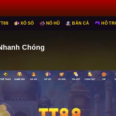
TT88
XỔ SỐ
NỔ HŨ
BẮN CÁ
HỖ TR
 Nhanh Chóng