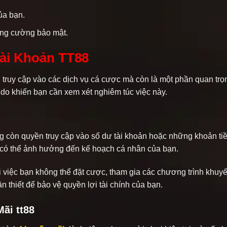
ủa bạn.
tăng cường bảo mật.
Tài Khoản TT88
 truy cập vào các dịch vụ cá cược mà còn là một phần quan trọ
ý do khiến bạn cần xem xét nghiêm túc việc này.
ng còn quyền truy cập vào số dư tài khoản hoặc những khoản ti
và có thể ảnh hưởng đến kế hoạch cá nhân của bạn.
i việc bạn không thể đặt cược, tham gia các chương trình khuy
 cần thiết để bảo vệ quyền lợi tài chính của bạn.
ãi tt88