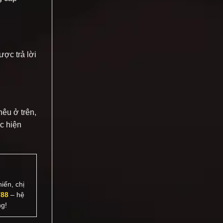
ược trả lời
nêu ở trên,
ực hiện
iến, chị
88
– hệ
ng!